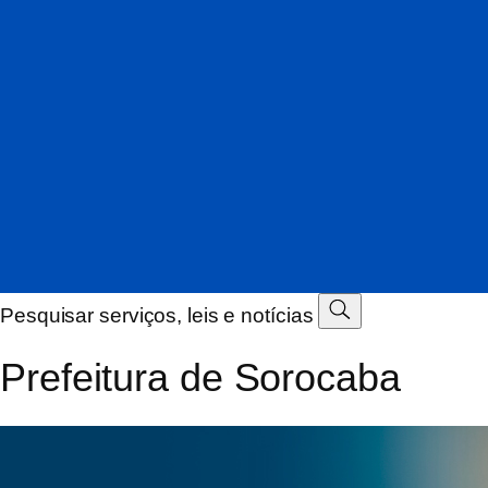
Modo de alto contraste
Desativado
Ativado
Tamanho do texto
100%
Aumentar texto
Restaurar
Desativado
Ativado
Exibir leitor em libras VLibras
Exibir botão de acessibilidade
Desativado
Ativado
Pesquisar serviços, leis e notícias
Prefeitura de Sorocaba