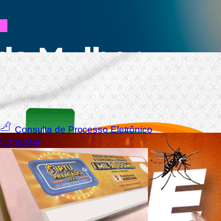
2/7
Serviços
Cidadãos
Trabalhadores e Empresas
Servidores
Consulta de Processo Eletrônico
Consultar