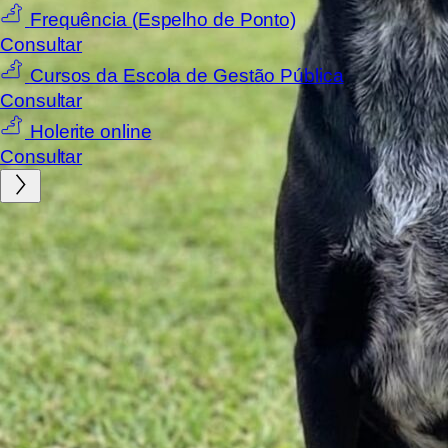
Frequência (Espelho de Ponto)
Consultar
Cursos da Escola de Gestão Pública
Consultar
Holerite online
Consultar