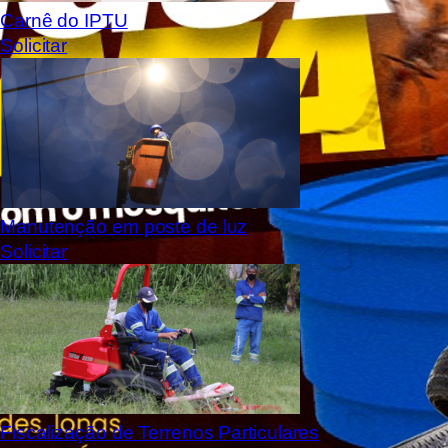
Carnê do IPTU
Solicitar
Manutenção em poste de luz
Solicitar
Fiscalização de Terrenos Particulares