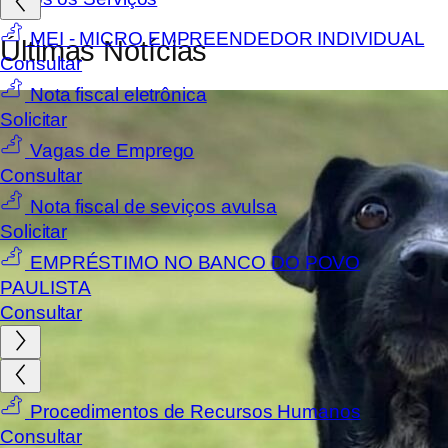
MEI - MICRO EMPREENDEDOR INDIVIDUAL
Últimas Notícias
Consultar
Nota fiscal eletrônica
Solicitar
Vagas de Emprego
Consultar
Nota fiscal de seviços avulsa
Solicitar
EMPRÉSTIMO NO BANCO DO POVO
PAULISTA
Consultar
Procedimentos de Recursos Humanos
Consultar